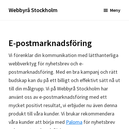
Hoppa
Hoppa
Webbyrå Stockholm
Meny
till
till
My
huvudinnehåll
sidfot
WordPress
Blog
E-postmarknadsföring
Vi förenklar din kommunikation med lätthanterliga
webbverktyg för nyhetsbrev och e-
postmarknadsföring. Med en bra kampanj och rätt
budskap kan du på ett billigt och effektivt sätt nå ut
till din målgrupp. Vi på Webbyrå Stockholm har
använt oss av e-postmarknadsföring med ett
mycket positivt resultat, vi erbjuder nu även denna
produkt till våra kunder. Vi brukar rekommendera
våra kunder att börja med
Paloma
för nyhetsbrev